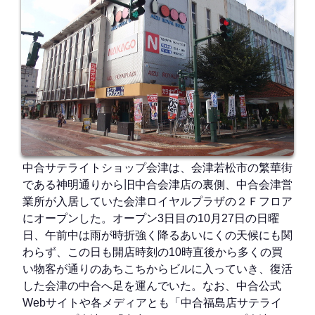
中合サテライトショップ会津は、会津若松市の繁華街
である神明通りから旧中合会津店の裏側、中合会津営
業所が入居していた会津ロイヤルプラザの２Ｆフロア
にオープンした。オープン3日目の10月27日の日曜
日、午前中は雨が時折強く降るあいにくの天候にも関
わらず、この日も開店時刻の10時直後から多くの買
い物客が通りのあちこちからビルに入っていき、復活
した会津の中合へ足を運んでいた。なお、中合公式
Webサイトや各メディアとも「中合福島店サテライ