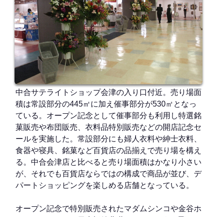
中合サテライトショップ会津の入り口付近。売り場面
積は常設部分の445㎡に加え催事部分が530㎡となっ
ている。オープン記念として催事部分も利用し特選銘
菓販売や布団販売、衣料品特別販売などの開店記念セ
ールを実施した。常設部分にも婦人衣料や紳士衣料、
食器や寝具、銘菓など百貨店の品揃えで売り場を構え
る。中合会津店と比べると売り場面積はかなり小さい
が、それでも百貨店ならではの構成で商品が並び、デ
パートショッピングを楽しめる店舗となっている。
オープン記念で特別販売されたマダムシンコや金谷ホ