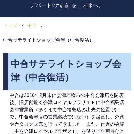
デパートの“すき”を、未来へ。
トップ
›
中合
›
中合サテライトショップ会津（中合復活）
中合サテライトショップ会
津（中合復活）
中合は2010年2月末に会津若松市の中合会津店を閉店
後、旧店舗近く会津ロイヤルプラザ１Ｆに中合福島店
会津営業所（あくまで中合福島店の出先の位置づけ
で、中合会津店の営業継続ではない）を設置し、外商
やカタログ販売を行ってきました。また、付近の会場
（主を会津ロイヤルプラザ２Ｆ）を借りて企画展など